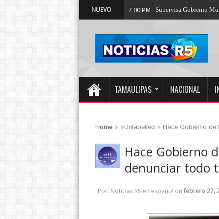
NUEVO
¡So
6:00 PM
TAMAULIPAS
NACIONAL
I
Home
» »Unlabelled »
Hace Gobierno de M
Hace Gobierno d
denunciar todo t
Por: Noticias R5 en español
on
febrero 27, 