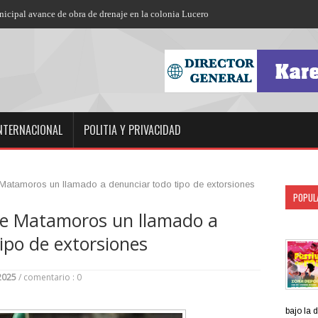
NTERNACIONAL
POLITIA Y PRIVACIDAD
atamoros un llamado a denunciar todo tipo de extorsiones
POPUL
e Matamoros un llamado a
SECCI
ipo de extorsiones
2025
/
comentario : 0
bajo la 