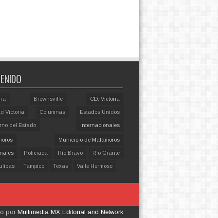
ENIDO
ira
Brownsville
CD. Victoria
d Victoria
Columnas
Estados Unidos
rno del Estado
Internacionales
moros
Municipio de Matamoros
nales
Policiaca
Río Bravo
Río Grante
lipas
Tampico
Texas
Valle Hermoso
do por
Multimedia MX Editorial and Network